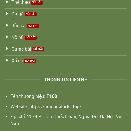
Thể thao
Đá gà
Bắn cá
Nổ hũ
Game bài
Xổ số
THÔNG TIN LIÊN HỆ
Tên thương hiệu:
F168
Website:
https://anularcitadni.top/
Địa chỉ: 20/9 P. Trần Quốc Hoàn, Nghĩa Đô, Hà Nội, Việt
Nam