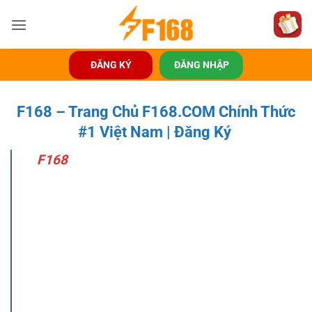
Bỏ
qua
nội
dung
ĐĂNG KÝ
ĐĂNG NHẬP
F168 – Trang Chủ F168.COM Chính Thức
#1 Việt Nam | Đăng Ký
F168
là một trong những nhà cái uy tín
hàng đầu tại Việt Nam, cung cấp đa dạng
các dịch vụ cá cược như thể thao, casino
trực tuyến, và xổ số. Với giao diện thân
thiện và hệ thống bảo mật cao, F168 đảm
bảo mang đến cho người chơi trải
nghiệm an toàn và tiện lợi. Đăng ký ngay
để nhận nhiều khuyến mãi hấp dẫn!